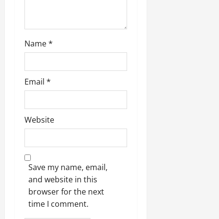
Name
*
Email
*
Website
Save my name, email,
and website in this
browser for the next
time I comment.