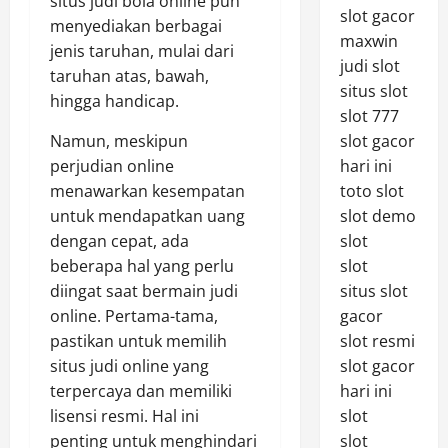
situs judi bola online pun
slot gacor
menyediakan berbagai
maxwin
jenis taruhan, mulai dari
judi slot
taruhan atas, bawah,
situs slot
hingga handicap.
slot 777
Namun, meskipun
slot gacor
perjudian online
hari ini
menawarkan kesempatan
toto slot
untuk mendapatkan uang
slot demo
dengan cepat, ada
slot
beberapa hal yang perlu
slot
diingat saat bermain judi
situs slot
online. Pertama-tama,
gacor
pastikan untuk memilih
slot resmi
situs judi online yang
slot gacor
terpercaya dan memiliki
hari ini
lisensi resmi. Hal ini
slot
penting untuk menghindari
slot