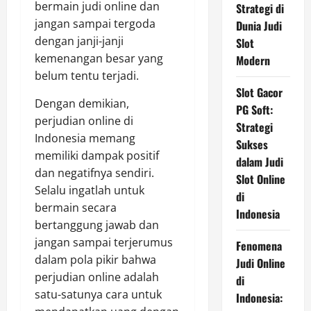
bermain judi online dan
Strategi di
jangan sampai tergoda
Dunia Judi
dengan janji-janji
Slot
kemenangan besar yang
Modern
belum tentu terjadi.
Slot Gacor
Dengan demikian,
PG Soft:
perjudian online di
Strategi
Indonesia memang
Sukses
memiliki dampak positif
dalam Judi
dan negatifnya sendiri.
Slot Online
Selalu ingatlah untuk
di
bermain secara
Indonesia
bertanggung jawab dan
jangan sampai terjerumus
Fenomena
dalam pola pikir bahwa
Judi Online
perjudian online adalah
di
satu-satunya cara untuk
Indonesia: