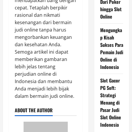
mendapatkan uang dengan
Dari Poker
cepat. Tetaplah berpikir
hingga Slot
rasional dan nikmati
Online
kesenangan dari bermain
judi online tanpa harus
Mengungka
mengorbankan keuangan
p Kisah
dan kesehatan Anda.
Sukses Para
Semoga artikel ini dapat
Pemain Judi
memberikan gambaran
Online di
lebih jelas tentang
Indonesia
perjudian online di
Slot Gacor
Indonesia dan membantu
PG Soft:
Anda menjadi lebih bijak
Strategi
dalam bermain judi online.
Menang di
Pasar Judi
ABOUT THE AUTHOR
Slot Online
Indonesia